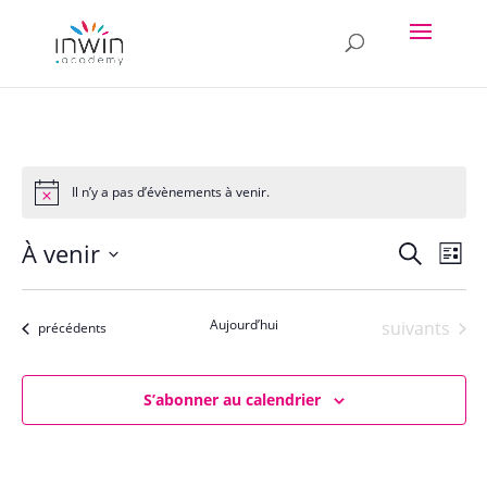
Il n’y a pas d’évènements à venir.
Recher
Nav
À venir
Recherche
Liste
de
et
Sélectionnez
vu
naviga
une
Év
Aujourd’hui
Évènements
suivants
de
Évènements
précédents
date.
vues
Évène
S’abonner au calendrier